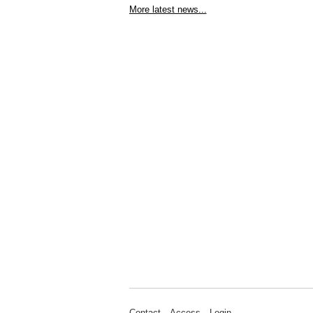
More latest news...
Contact
Access
Login