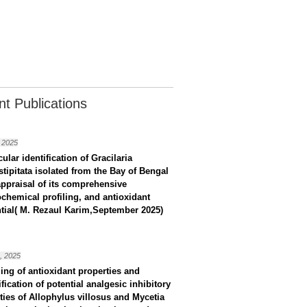
t Publications
 2025
ular identification of Gracilaria
stipitata isolated from the Bay of Bengal
ppraisal of its comprehensive
chemical profiling, and antioxidant
tial( M. Rezaul Karim,September 2025)
, 2025
ling of antioxidant properties and
ification of potential analgesic inhibitory
ities of Allophylus villosus and Mycetia