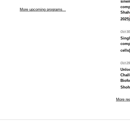
sinen
comp
More upcoming programs...
Shah
2025)
Oct 30
Singl
compo
cells
Oct 29
Unlo
Chall
Biof
Shoha
More rec